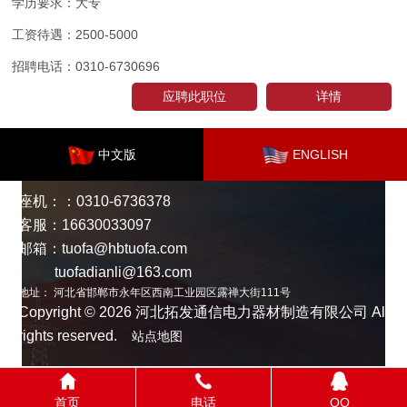
学历要求：
大专
工资待遇：
2500-5000
招聘电话：
0310-6730696
应聘此职位
详情
中文版
ENGLISH
座机：：0310-6736378
客服：16630033097
邮箱：tuofa@hbtuofa.com
tuofadianli@163.com
地址： 河北省邯郸市永年区西南工业园区露禅大街111号
Copyright © 2026 河北拓发通信电力器材制造有限公司 All
rights reserved.
站点地图
首页
电话
QQ